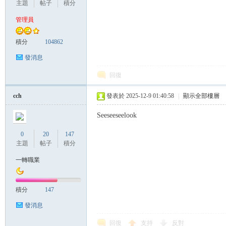
主題
帖子
積分
管理員
管
積分
104862
發消息
回復
cch
發表於 2025-12-9 01:40:58
|
顯示全部樓層
Seeseeseelook
0
20
147
地
主題
帖子
積分
一轉職業
積分
147
發消息
回復
支持
反對