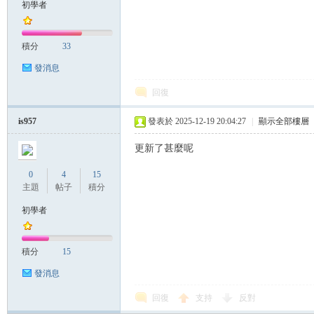
初學者
積分
33
發消息
回復
is957
發表於 2025-12-19 20:04:27
|
顯示全部樓層
更新了甚麼呢
0
4
15
主題
帖子
積分
初學者
積分
15
發消息
回復
支持
反對