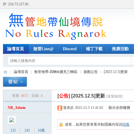
IP: 216.73.217.81
論壇首頁
無管Line@
Discord
補丁下載
推廣活動
論壇首頁
無管地帶-四轉&擴充三轉區
遊戲公告
[2025.12.5]更新
[
公告
]
[2025.12.5]更新
查看:
4672
|
回復:
4
[複製鏈接]
無
»
›
›
›
NR_Admin
發表於 2025-12-5 11:41:02
|
顯示全部樓層
遊客，如果您要查看本帖隱藏內容請
回復
232
245
10萬