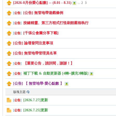
[2026-8月份愛心點數] -- (8.01 - 8.31)
...
2
3
[公告] 無管地帶遊戲條例
[
公告
]
管
按鍵精靈、第三方程式打怪刷館嚴格執行
[
公告
]
[千張公會圖分享下載]
[
公告
]
[公告] 論壇發問注意事項
[公告] 無管地帶管理員名單
【重要公告，請詳閱，謝謝！】
[
公告
]
地
補丁下載 & 自動更新器 [4轉+擴充3轉版]
[
公告
]
[公告] 【 無管地帶-愛心點數 】
版塊主題
[2026.7.27]更新
[
公告
]
[2026.7.25]更新
[
公告
]