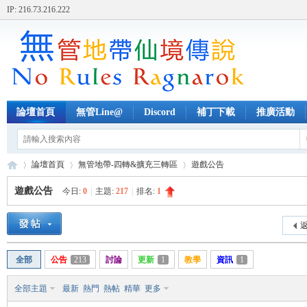
IP: 216.73.216.222
論壇首頁
無管Line@
Discord
補丁下載
推廣活動
論壇首頁
無管地帶-四轉&擴充三轉區
遊戲公告
遊戲公告
今日:
0
|
主題:
217
|
排名:
1
無
»
›
›
返
全部
公告
213
討論
更新
1
教學
資訊
1
全部主題
最新
熱門
熱帖
精華
更多