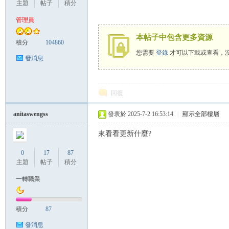
主題
帖子
積分
管理員
本帖子中包含更多資源
管
積分
104860
您需要
登錄
才可以下載或查看，
發消息
回復
anitaswengss
發表於 2025-7-2 16:53:14
|
顯示全部樓層
來看看更新什麼?
地
0
17
87
主題
帖子
積分
一轉職業
積分
87
發消息