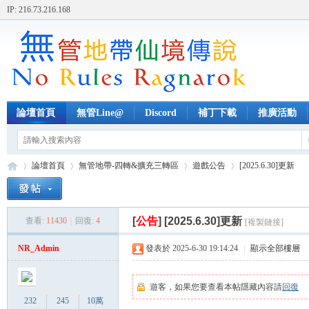
IP: 216.73.216.168
論壇首頁
無管Line@
Discord
補丁下載
推廣活動
論壇首頁
無管地帶-四轉&擴充三轉區
遊戲公告
[2025.6.30]更新
[
公告
]
[2025.6.30]更新
查看:
11430
|
回復:
4
[複製鏈接]
無
»
›
›
›
NR_Admin
發表於 2025-6-30 19:14:24
|
顯示全部樓層
遊客，如果您要查看本帖隱藏內容請
回復
232
245
10萬