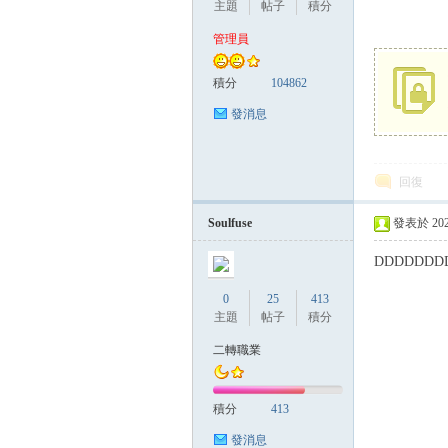
主題
帖子
積分
管理員
管
積分
104862
發消息
回復
Soulfuse
發表於 2024-
DDDDDDD
地
0
25
413
主題
帖子
積分
二轉職業
積分
413
發消息