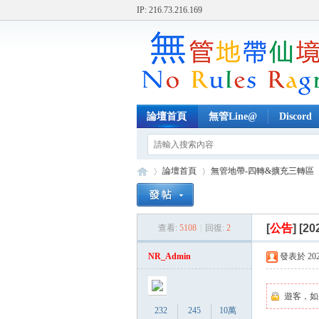
IP: 216.73.216.169
論壇首頁
無管Line@
Discord
論壇首頁
無管地帶-四轉&擴充三轉區
[
公告
]
[20
查看:
5108
|
回復:
2
無
»
›
›
NR_Admin
發表於 2024-
遊客，如
232
245
10萬