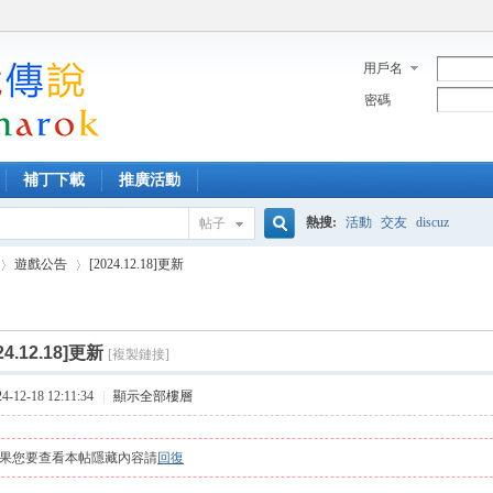
用戶名
密碼
補丁下載
推廣活動
熱搜:
活動
交友
discuz
帖子
搜
遊戲公告
[2024.12.18]更新
索
24.12.18]更新
[複製鏈接]
›
12-18 12:11:34
|
顯示全部樓層
果您要查看本帖隱藏內容請
回復