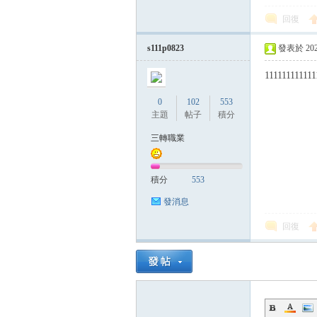
回復
帶
s111p0823
發表於 2024-
111111111111
0
102
553
主題
帖子
積分
三轉職業
積分
553
發消息
回復