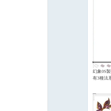
幻象0S製
有3種法