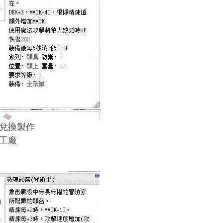
兌換製作
工廠