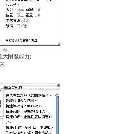
(強大附魔能力)
墓