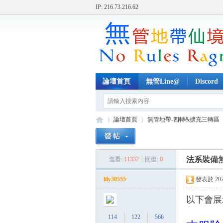
IP: 216.73.216.62
論壇首頁
無管Line@
Discord
論壇首頁
無管地帶-四轉&擴充三轉區
法系裝備無
查看:
11332
|
回復:
0
無
»
›
›
lily30555
發表於 2022-
以下會展
114
122
566