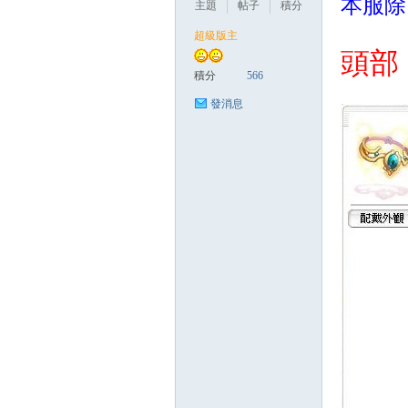
本服除
主題
帖子
積分
超級版主
頭部
管
積分
566
發消息
地