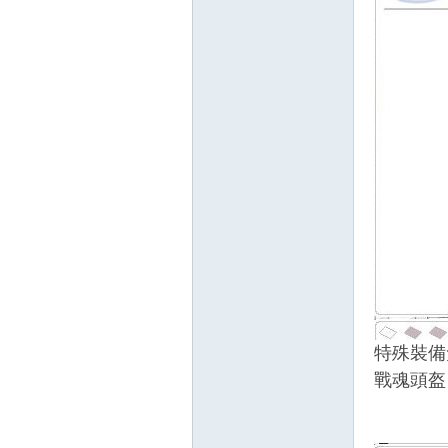
特殊裝備
戰魂頭盔