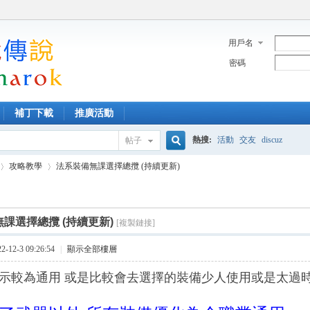
用戶名
密碼
補丁下載
推廣活動
熱搜:
活動
交友
discuz
帖子
搜
攻略教學
法系裝備無課選擇總攬 (持續更新)
索
課選擇總攬 (持續更新)
[複製鏈接]
›
12-3 09:26:54
|
顯示全部樓層
示較為通用 或是比較會去選擇的裝備
少人使用或是太過時