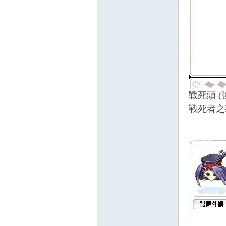
戰死頭 
戰死者之