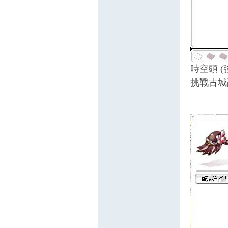
帶
時空頭 
挑戰古城