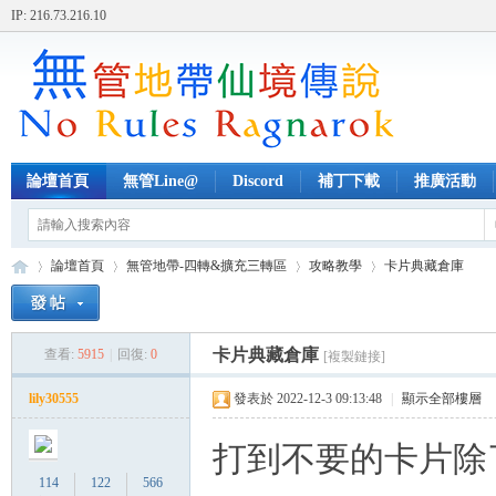
IP: 216.73.216.10
論壇首頁
無管Line@
Discord
補丁下載
推廣活動
論壇首頁
無管地帶-四轉&擴充三轉區
攻略教學
卡片典藏倉庫
卡片典藏倉庫
查看:
5915
|
回復:
0
[複製鏈接]
無
»
›
›
›
lily30555
發表於 2022-12-3 09:13:48
|
顯示全部樓層
打到不要的卡片除
114
122
566