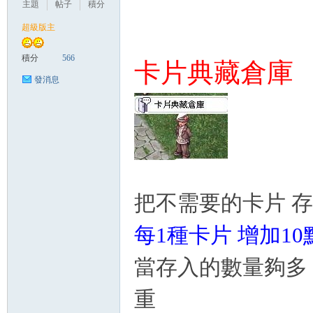
主題
帖子
積分
超級版主
管
積分
566
卡片典藏倉庫
發消息
地
把不需要的卡片 
每1種卡片 增加1
當存入的數量夠多
重