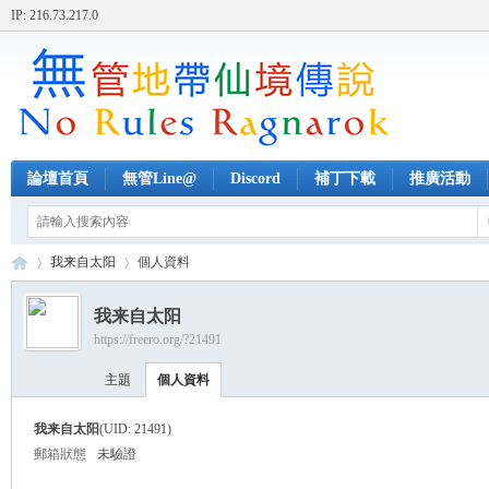
IP: 216.73.217.0
論壇首頁
無管Line@
Discord
補丁下載
推廣活動
我来自太阳
個人資料
我来自太阳
https://freero.org/?21491
無
›
›
主題
個人資料
我来自太阳
(UID: 21491)
郵箱狀態
未驗證