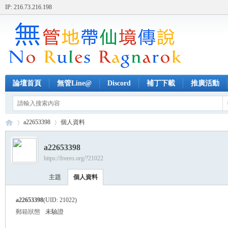
IP: 216.73.216.198
論壇首頁
無管Line@
Discord
補丁下載
推廣活動
a22653398
個人資料
a22653398
https://freero.org/?21022
無
›
›
主題
個人資料
a22653398
(UID: 21022)
郵箱狀態
未驗證