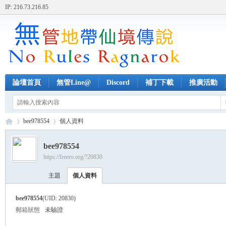
IP: 216.73.216.85
論壇首頁
無管Line@
Discord
補丁下載
推廣活動
bee978554
個人資料
bee978554
https://freero.org/?20830
無
›
›
主題
個人資料
bee978554
(UID: 20830)
郵箱狀態
未驗證