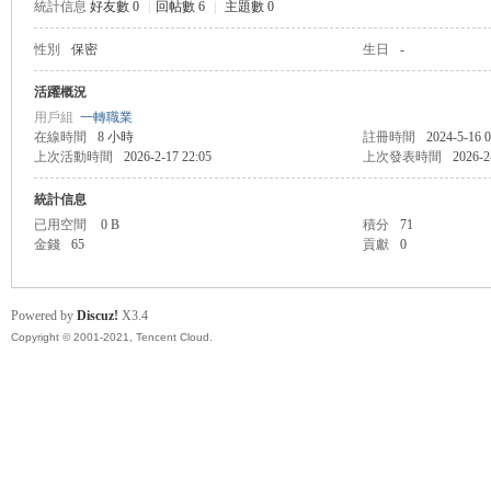
統計信息
好友數 0
|
回帖數 6
|
主題數 0
性別
保密
生日
-
管
活躍概況
用戶組
一轉職業
在線時間
8 小時
註冊時間
2024-5-16 0
上次活動時間
2026-2-17 22:05
上次發表時間
2026-2
統計信息
已用空間
0 B
積分
71
金錢
65
貢獻
0
地
Powered by
Discuz!
X3.4
Copyright © 2001-2021, Tencent Cloud.