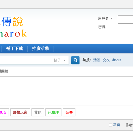
用戶名
密碼
補丁下載
推廣活動
熱搜:
活動
交友
discuz
帖子
搜
題回報
索
BUG
影響玩家
其他
已處理
公告
新窗
作者