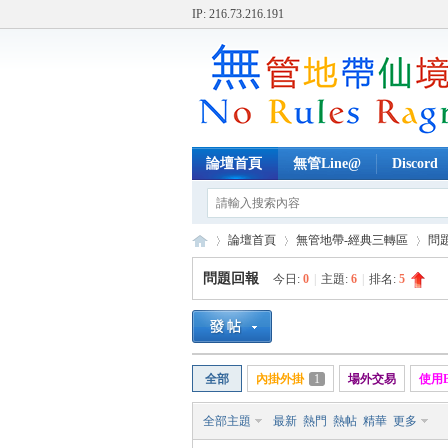
IP: 216.73.216.191
論壇首頁
無管Line@
Discord
論壇首頁
無管地帶-經典三轉區
問
問題回報
今日:
0
|
主題:
6
|
排名:
5
無
»
›
›
全部
內掛外掛
1
場外交易
使用
全部主題
最新
熱門
熱帖
精華
更多