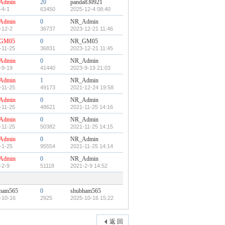
Admin
20
panda830921
-4-1
63450
2025-12-4 08:40
Admin
0
NR_Admin
-12-2
36737
2023-12-21 11:46
GM05
0
NR_GM05
-11-25
36831
2023-12-21 11:45
Admin
0
NR_Admin
-9-19
41440
2023-9-19 21:03
Admin
1
NR_Admin
-11-25
49173
2021-12-24 19:58
Admin
0
NR_Admin
-11-25
48621
2021-11-25 14:16
Admin
0
NR_Admin
-11-25
50382
2021-11-25 14:15
Admin
0
NR_Admin
-1-25
95554
2021-11-25 14:14
Admin
0
NR_Admin
-2-9
51118
2021-2-9 14:52
ham565
0
shubham565
-10-16
2925
2025-10-16 15:22
返 回