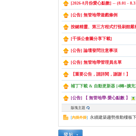
[2026-8月份愛心點數] -- (8.01 - 8.3
[公告] 無管地帶遊戲條例
管
按鍵精靈、第三方程式打怪刷館嚴
[千張公會圖分享下載]
[公告] 論壇發問注意事項
[公告] 無管地帶管理員名單
【重要公告，請詳閱，謝謝！】
地
補丁下載 & 自動更新器 [4轉+擴充
[公告] 【 無管地帶-愛心點數 】
版塊主題
永續建築趨勢推動樓板
[
內掛外掛
]