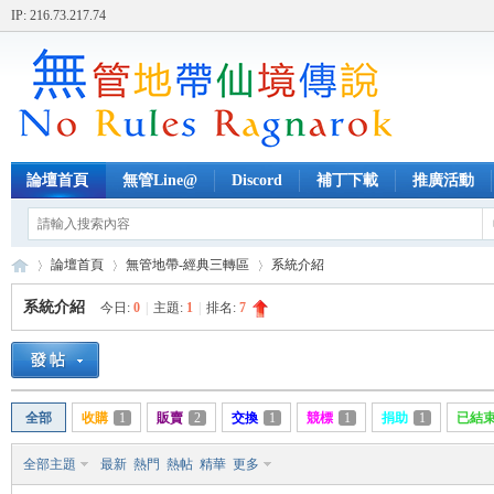
IP: 216.73.217.74
論壇首頁
無管Line@
Discord
補丁下載
推廣活動
論壇首頁
無管地帶-經典三轉區
系統介紹
系統介紹
今日:
0
|
主題:
1
|
排名:
7
無
»
›
›
全部
收購
1
販賣
2
交換
1
競標
1
捐助
1
已結
全部主題
最新
熱門
熱帖
精華
更多