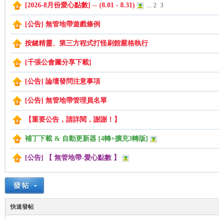
[2026-8月份愛心點數] -- (8.01 - 8.31)
...
2
3
[公告] 無管地帶遊戲條例
管
按鍵精靈、第三方程式打怪刷館嚴格執行
[千張公會圖分享下載]
[公告] 論壇發問注意事項
[公告] 無管地帶管理員名單
【重要公告，請詳閱，謝謝！】
地
補丁下載 & 自動更新器 [4轉+擴充3轉版]
[公告] 【 無管地帶-愛心點數 】
快速發帖