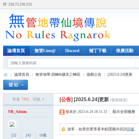
IP: 216.73.216.153
論壇首頁
無管Line@
Discord
補丁下載
推廣活動
論壇首頁
無管地帶-四轉&擴充三轉區
遊戲公告
[2025.6.24]更新
[
公告
]
[2025.6.24]更新
查看:
7992
|
回復:
1
[複製鏈接]
無
»
›
›
›
NR_Admin
發表於 2025-6-24 18:51:33
|
顯示全部樓層
遊客，如果您要查看本帖隱藏內容請
回復
232
245
10萬