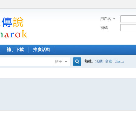
用戶名
密碼
補丁下載
推廣活動
熱搜:
活動
交友
discuz
帖子
搜
索