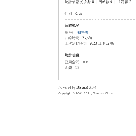
統計信息
好友數 0
|
回帖數 0
|
主題數 2
性別
保密
管
活躍概況
用戶組
初學者
在線時間
2 小時
上次活動時間
2023-11-8 02:06
統計信息
已用空間
0 B
金錢
36
地
Powered by
Discuz!
X3.4
Copyright © 2001-2021, Tencent Cloud.