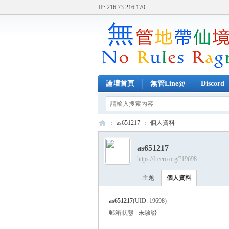
IP: 216.73.216.170
論壇首頁
無管Line@
Discord
as651217
個人資料
as651217
https://freero.org/?19698
無
›
›
主題
個人資料
as651217
(UID: 19698)
郵箱狀態
未驗證