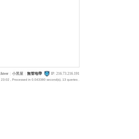
chiver
|
小黑屋
|
無管地帶
IP: 216.73.216.191
 23:02
, Processed in 0.043380 second(s), 13 queries .