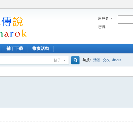
用戶名
密碼
補丁下載
推廣活動
熱搜:
活動
交友
discuz
帖子
搜
索