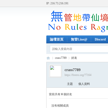
IP: 216.73.216.191
論壇首頁
無管Line@
Discord
crass7789
好友
crass7789
https://freero.org/?7164
無
›
›
主題
個人資料
當前共有
0
個好友
沒有相關成員