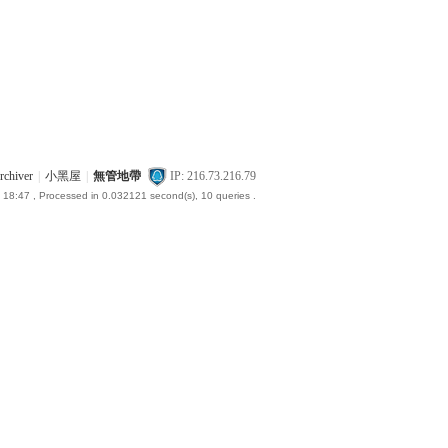
rchiver
|
小黑屋
|
無管地帶
IP: 216.73.216.79
 18:47
, Processed in 0.032121 second(s), 10 queries .