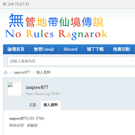
IP: 216.73.217.33
論壇首頁
無管Line@
Discord
補丁下載
推廣活動
zaqxsw877
個人資料
zaqxsw877
https://freero.org/?6706
無
›
›
主題
個人資料
zaqxsw877
(UID: 6706)
郵箱狀態
未驗證