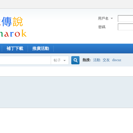
用戶名
密碼
補丁下載
推廣活動
熱搜:
活動
交友
discuz
帖子
搜
索