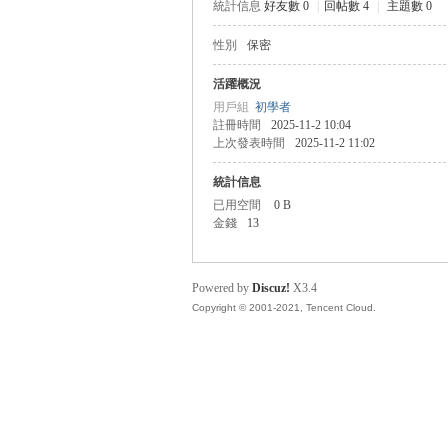
統計信息
好友數 0
|
回帖數 4
|
主題數 0
性別
保密
管
活躍概況
用戶組
初學者
註冊時間
2025-11-2 10:04
上次發表時間
2025-11-2 11:02
統計信息
已用空間
0 B
金錢
13
地
Powered by
Discuz!
X3.4
Copyright © 2001-2021, Tencent Cloud.