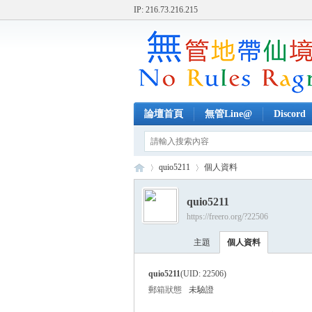
IP: 216.73.216.215
論壇首頁
無管Line@
Discord
quio5211
個人資料
quio5211
https://freero.org/?22506
無
›
›
主題
個人資料
quio5211
(UID: 22506)
郵箱狀態
未驗證