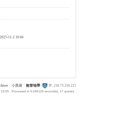
2025-11-2 10:04
chiver
|
小黑屋
|
無管地帶
IP: 216.73.216.215
 23:05
, Processed in 0.046126 second(s), 17 queries .