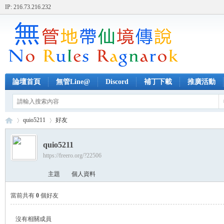
IP: 216.73.216.232
論壇首頁
無管Line@
Discord
補丁下載
推廣活動
quio5211
好友
quio5211
https://freero.org/?22506
無
›
›
主題
個人資料
當前共有
0
個好友
沒有相關成員