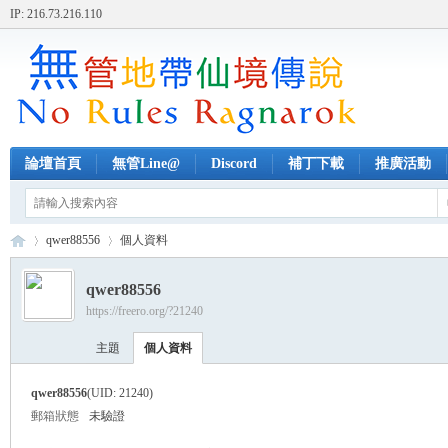
IP: 216.73.216.110
論壇首頁
無管Line@
Discord
補丁下載
推廣活動
qwer88556
個人資料
qwer88556
https://freero.org/?21240
無
›
›
主題
個人資料
qwer88556
(UID: 21240)
郵箱狀態
未驗證