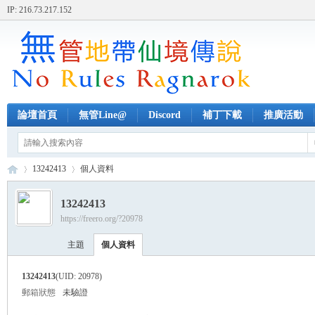
IP: 216.73.217.152
論壇首頁
無管Line@
Discord
補丁下載
推廣活動
13242413
個人資料
13242413
https://freero.org/?20978
無
›
›
主題
個人資料
13242413
(UID: 20978)
郵箱狀態
未驗證