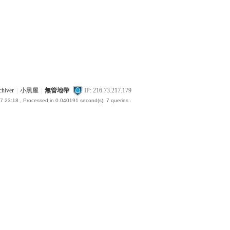
chiver
|
小黑屋
|
無管地帶
IP: 216.73.217.179
7 23:18
, Processed in 0.040191 second(s), 7 queries .