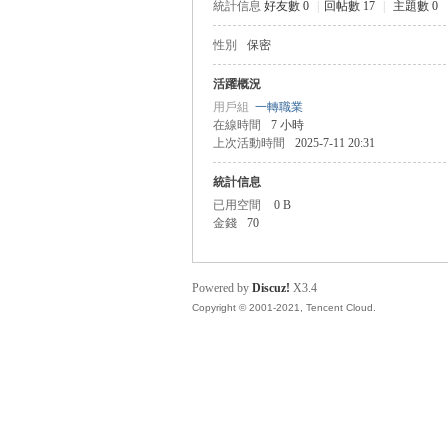
統計信息
好友數 0
|
回帖數 17
|
主題數 0
性別
保密
管
活躍概況
用戶組
一轉職業
在線時間
7 小時
上次活動時間
2025-7-11 20:31
統計信息
已用空間
0 B
金錢
70
地
Powered by
Discuz!
X3.4
Copyright © 2001-2021, Tencent Cloud.