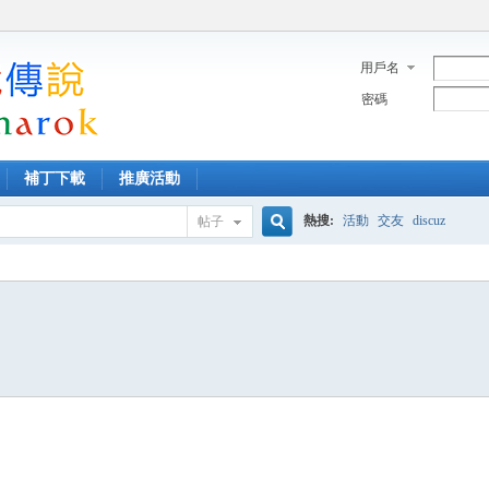
用戶名
密碼
補丁下載
推廣活動
熱搜:
活動
交友
discuz
帖子
搜
索