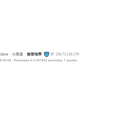
chiver
|
小黑屋
|
無管地帶
IP: 216.73.216.179
9 00:09
, Processed in 0.047932 second(s), 7 queries .