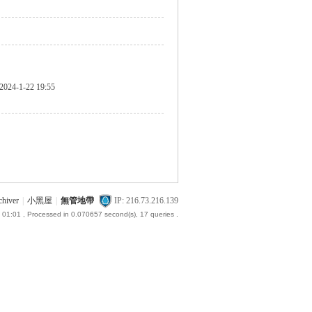
2024-1-22 19:55
chiver
|
小黑屋
|
無管地帶
IP: 216.73.216.139
 01:01
, Processed in 0.070657 second(s), 17 queries .