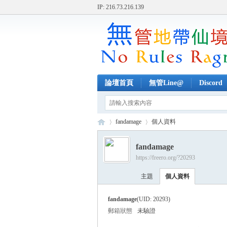
IP: 216.73.216.139
論壇首頁
無管Line@
Discord
fandamage
個人資料
fandamage
https://freero.org/?20293
無
›
›
主題
個人資料
fandamage
(UID: 20293)
郵箱狀態
未驗證