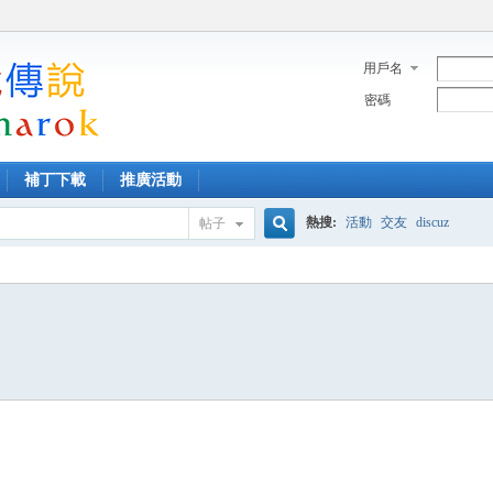
用戶名
密碼
補丁下載
推廣活動
熱搜:
活動
交友
discuz
帖子
搜
索