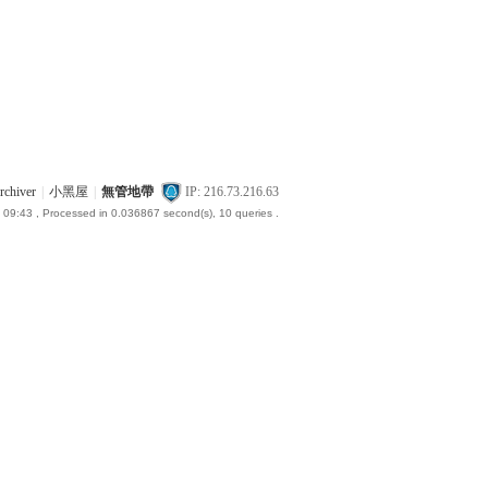
rchiver
|
小黑屋
|
無管地帶
IP: 216.73.216.63
 09:43
, Processed in 0.036867 second(s), 10 queries .