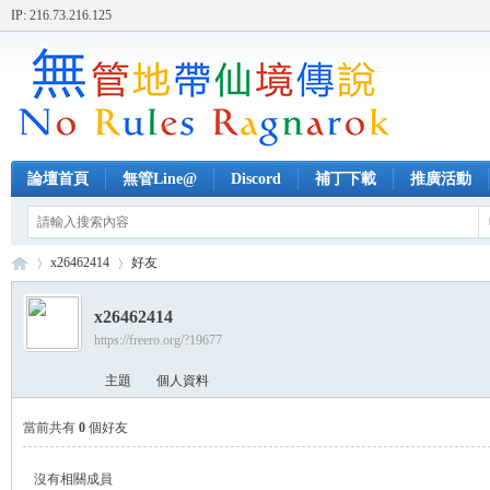
IP: 216.73.216.125
論壇首頁
無管Line@
Discord
補丁下載
推廣活動
x26462414
好友
x26462414
https://freero.org/?19677
無
›
›
主題
個人資料
當前共有
0
個好友
沒有相關成員