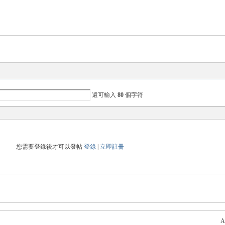
還可輸入
80
個字符
您需要登錄後才可以發帖
登錄
|
立即註冊
A