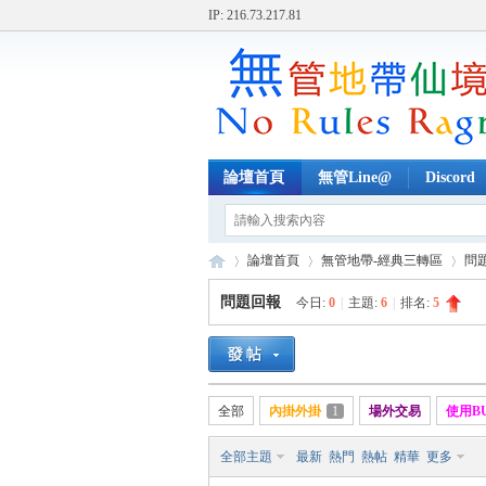
IP: 216.73.217.81
論壇首頁
無管Line@
Discord
論壇首頁
無管地帶-經典三轉區
問
問題回報
今日:
0
|
主題:
6
|
排名:
5
無
»
›
›
全部
內掛外掛
1
場外交易
使用B
全部主題
最新
熱門
熱帖
精華
更多