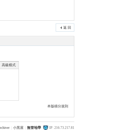
返 回
高級模式
本版積分規則
rchiver
|
小黑屋
|
無管地帶
IP: 216.73.217.81