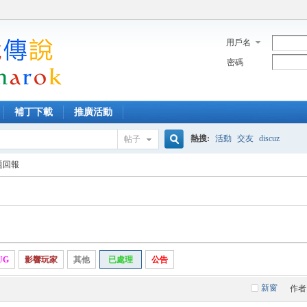
用戶名
密碼
補丁下載
推廣活動
熱搜:
活動
交友
discuz
帖子
搜
題回報
索
UG
影響玩家
其他
已處理
公告
新窗
作者