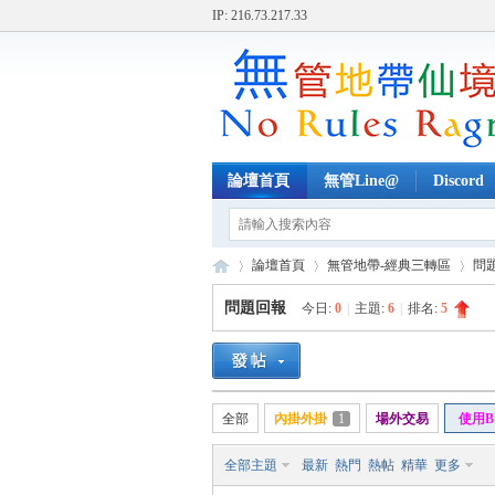
IP: 216.73.217.33
論壇首頁
無管Line@
Discord
論壇首頁
無管地帶-經典三轉區
問
問題回報
今日:
0
|
主題:
6
|
排名:
5
無
»
›
›
全部
內掛外掛
1
場外交易
使用B
全部主題
最新
熱門
熱帖
精華
更多