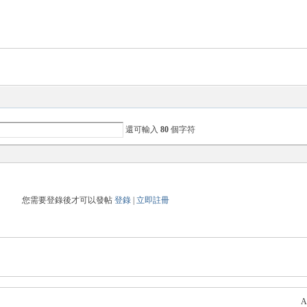
還可輸入
80
個字符
您需要登錄後才可以發帖
登錄
|
立即註冊
A