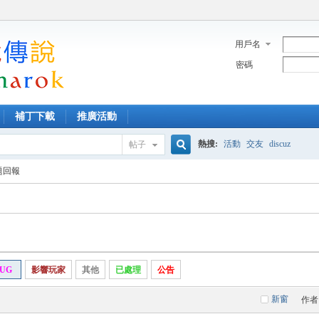
用戶名
密碼
補丁下載
推廣活動
熱搜:
活動
交友
discuz
帖子
搜
題回報
索
UG
影響玩家
其他
已處理
公告
新窗
作者