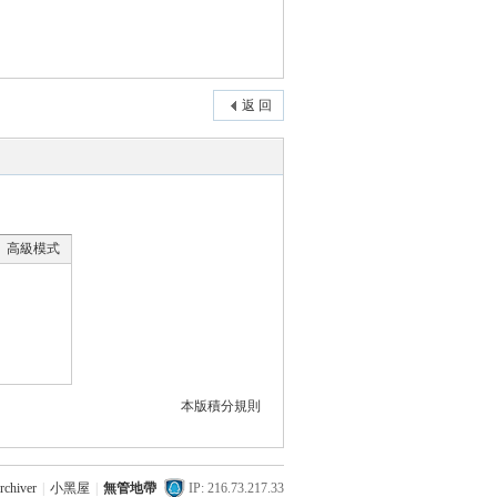
返 回
高級模式
本版積分規則
rchiver
|
小黑屋
|
無管地帶
IP: 216.73.217.33