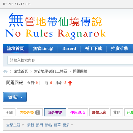
IP: 216.73.217.105
論壇首頁
無管Line@
Discord
補丁下載
推廣活動
論壇首頁
無管地帶-經典三轉區
問題回報
問題回報
今日:
0
|
主題:
6
|
排名:
5
無
»
›
›
全部
內掛外掛
1
場外交易
使用BUG
影響玩家
其他
已
全部主題
最新
熱門
熱帖
精華
更多