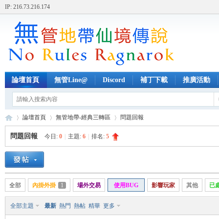
IP: 216.73.216.174
論壇首頁
無管Line@
Discord
補丁下載
推廣活動
論壇首頁
無管地帶-經典三轉區
問題回報
問題回報
今日:
0
|
主題:
6
|
排名:
5
無
»
›
›
全部
內掛外掛
1
場外交易
使用BUG
影響玩家
其他
已
全部主題
最新
熱門
熱帖
精華
更多