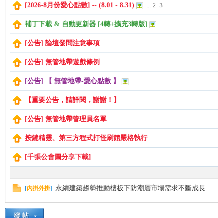
[2026-8月份愛心點數] -- (8.01 - 8.31)
...
2
3
補丁下載 & 自動更新器 [4轉+擴充3轉版]
管
[公告] 論壇發問注意事項
[公告] 無管地帶遊戲條例
[公告] 【 無管地帶-愛心點數 】
【重要公告，請詳閱，謝謝！】
[公告] 無管地帶管理員名單
地
按鍵精靈、第三方程式打怪刷館嚴格執行
[千張公會圖分享下載]
永續建築趨勢推動樓板下防潮層市場需求不斷成長
[
內掛外掛
]