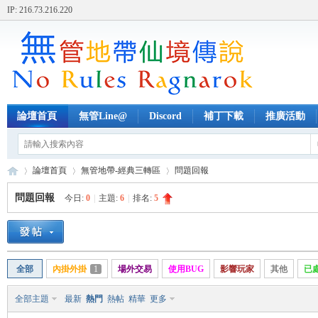
IP: 216.73.216.220
論壇首頁
無管Line@
Discord
補丁下載
推廣活動
論壇首頁
無管地帶-經典三轉區
問題回報
問題回報
今日:
0
|
主題:
6
|
排名:
5
無
»
›
›
全部
內掛外掛
1
場外交易
使用BUG
影響玩家
其他
已
全部主題
最新
熱門
熱帖
精華
更多