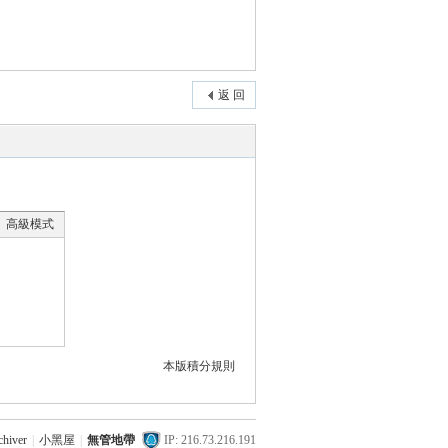
返 回
高級模式
本版積分規則
chiver
|
小黑屋
|
無管地帶
IP: 216.73.216.191