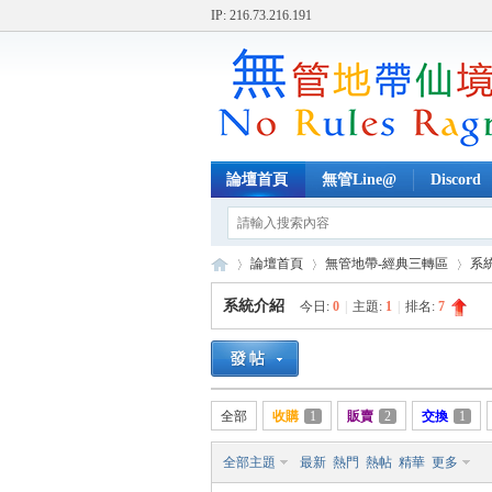
IP: 216.73.216.191
論壇首頁
無管Line@
Discord
論壇首頁
無管地帶-經典三轉區
系
系統介紹
今日:
0
|
主題:
1
|
排名:
7
無
»
›
›
全部
收購
1
販賣
2
交換
1
全部主題
最新
熱門
熱帖
精華
更多