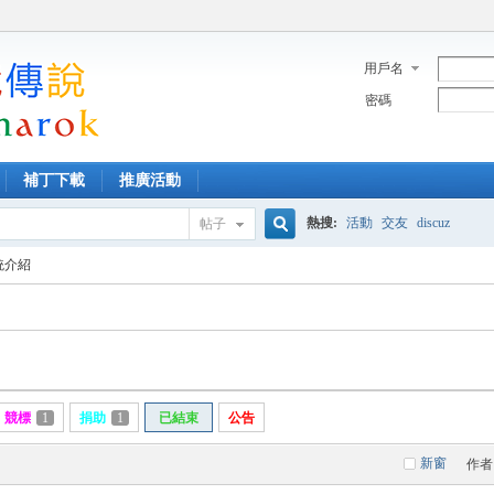
用戶名
密碼
補丁下載
推廣活動
熱搜:
活動
交友
discuz
帖子
搜
統介紹
索
競標
1
捐助
1
已結束
公告
新窗
作者