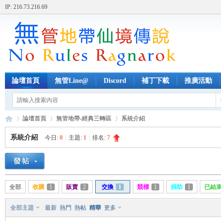
IP: 216.73.216.69
論壇首頁
無管Line@
Discord
補丁下載
推廣活動
論壇首頁
無管地帶-經典三轉區
系統介紹
系統介紹
今日:
0
|
主題:
1
|
排名:
7
無
»
›
›
全部
收購
1
販賣
2
交換
1
競標
1
捐助
1
已結
全部主題
最新
熱門
熱帖
精華
更多