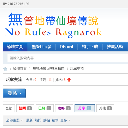
IP: 216.73.216.139
論壇首頁
無管Line@
Discord
補丁下載
推廣活動
論壇首頁
無管地帶-經典三轉區
玩家交流
玩家交流
今日:
0
|
主題:
11
|
排名:
8
無
»
›
›
全部
疑問
1
已解
1
攻略
2
分享
1
其他
1
全部主題
最新
熱門
熱帖
精華
更多