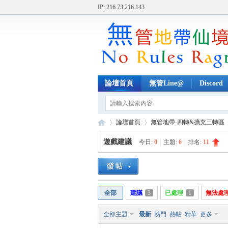
IP: 216.73.216.143
論壇首頁
無管Line@
Discord
論壇首頁
無管地帶-四轉&擴充三轉區
遊戲建議
今日:
0
|
主題:
6
|
排名:
11
無
»
›
›
全部
建議
3
已處理
1
無法處
全部主題
最新
熱門
熱帖
精華
更多