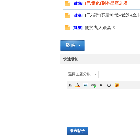
[已優化]副本星座之塔
[
建議
]
[已補強]死遣神武+武器+套
[
建議
]
管
關於九天跟套卡
[
建議
]
快速發帖
選擇主題分類
地
發表帖子