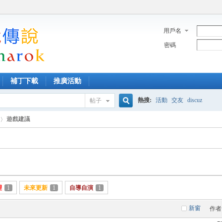
用戶名
密碼
補丁下載
推廣活動
熱搜:
活動
交友
discuz
帖子
搜
遊戲建議
索
理
1
未來更新
1
自導自演
1
新窗
作者