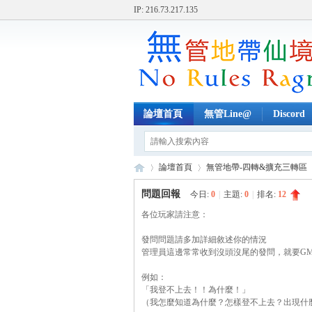
IP: 216.73.217.135
論壇首頁
無管Line@
Discord
論壇首頁
無管地帶-四轉&擴充三轉區
問題回報
今日:
0
|
主題:
0
|
排名:
12
各位玩家請注意：
無
»
›
›
發問問題請多加詳細敘述你的情況
管理員這邊常常收到沒頭沒尾的發問，就要G
例如：
「我登不上去！！為什麼！」
（我怎麼知道為什麼？怎樣登不上去？出現什