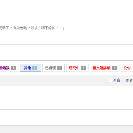
更新了？有染色嗎？最後在哪下線的？…）
動錯誤
1
其他
1
已處理
1
研究中
1
發文請詳細
1
公告
新窗
作者