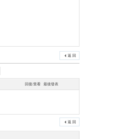
返 回
回復/查看
最後發表
返 回