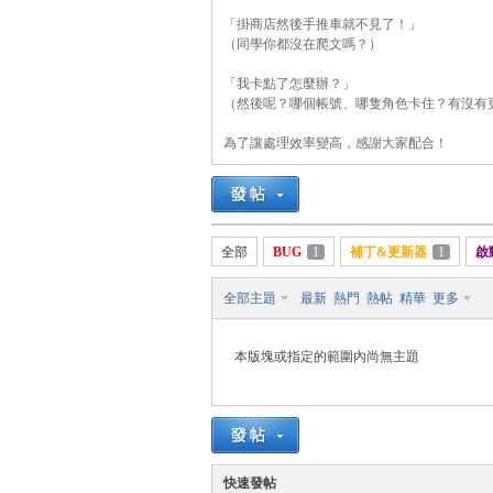
「掛商店然後手推車就不見了！」
（同學你都沒在爬文嗎？）
「我卡點了怎麼辦？」
管
（然後呢？哪個帳號、哪隻角色卡住？有沒有
為了讓處理效率變高，感謝大家配合！
全部
BUG
1
補丁&更新器
1
啟
全部主題
最新
熱門
熱帖
精華
更多
地
本版塊或指定的範圍內尚無主題
快速發帖