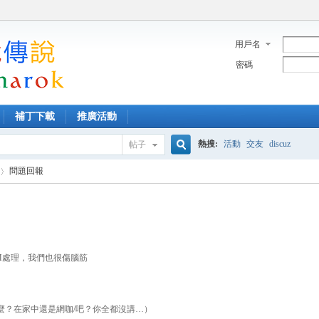
用戶名
密碼
補丁下載
推廣活動
熱搜:
活動
交友
discuz
帖子
搜
問題回報
索
M處理，我們也很傷腦筋
麼？在家中還是網咖/吧？你全都沒講…）