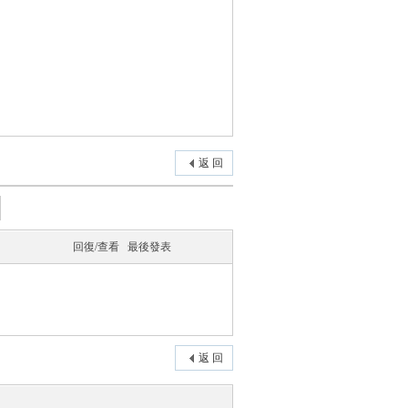
返 回
回復/查看
最後發表
返 回