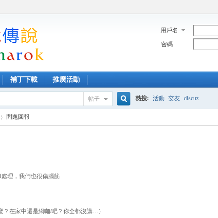
用戶名
密碼
補丁下載
推廣活動
熱搜:
活動
交友
discuz
帖子
搜
問題回報
索
M處理，我們也很傷腦筋
麼？在家中還是網咖/吧？你全都沒講…）