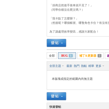
「掛商店然後手推車就不見了！」
（同學你都沒在爬文嗎？）
「我卡點了怎麼辦？」
管
（然後呢？哪個帳號、哪隻角色卡住？有沒有
為了讓處理效率變高，感謝大家配合！
全部
BUG
1
補丁&更新器
1
全部主題
最新
熱門
熱帖
精華
更多
地
本版塊或指定的範圍內尚無主題
快速發帖