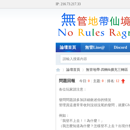
IP: 216.73.217.33
論壇首頁
無管Line@
Discord
論壇首頁
無管地帶-四轉&擴充三轉區
問題回報
今日:
0
|
主題:
0
|
排名:
12
各位玩家請注意：
無
»
›
›
發問問題請多加詳細敘述你的情況
管理員這邊常常收到沒頭沒尾的發問，就要G
例如：
「我登不上去！！為什麼！」
（我怎麼知道為什麼？怎樣登不上去？出現什