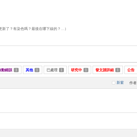
更新了？有染色嗎？最後在哪下線的？…）
啟動錯誤
1
其他
1
已處理
1
研究中
1
發文請詳細
1
公告
新窗
作者