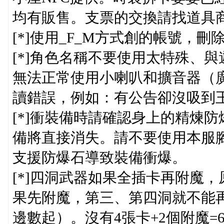
均有販售。支票的交換請找道具
[*]使用_F_M方式創的帳號，刪
[*]角色名稱不要使用太特殊、
無法正常使用小喇叭和擴音器（
讀錯誤，例如：有公告卻沒吸到
[*]衝裝備時請確認身上的精煉
備將直接消失。請不要使用本服腳
支援防爆石導致裝備衝爆。
[*]四洞武器如果全插卡再附魔
果先附魔，第三、第四洞就不能
邊數起）。沒有4張卡+2個附魔