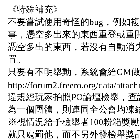
《特殊補充》
不要嘗試使用奇怪的bug，例如
事，憑空多出來的東西重登或重
憑空多出的東西，若沒有自動消
置。
只要有不明舉動，系統會給GM
http://forum2.freero.org/data/att
違規經玩家拍照PO論壇檢舉，查
為一個團體，則連同全公會均凍
※視情況給予檢舉者100粉箱獎
就只處罰他，而不另外發檢舉獎