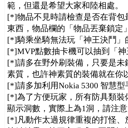
範，但還是希望大家和陸相處。
[*]物品不見時請檢查是否在背
東西，物品欄的「物品丟棄鎖定
[*]騎乘坐騎無法玩「神王決鬥
[*]MVP點數抽卡機可以抽到「
[*]請多在野外刷裝備，只要是
素質，也許神素質的裝備就在你
[*]請多加利用Nokia 5300
[*]為了方便玩家，所有防具類
顯示洞數，實際上為1洞，請注意
[*]凡動作太過規律重複的打怪、