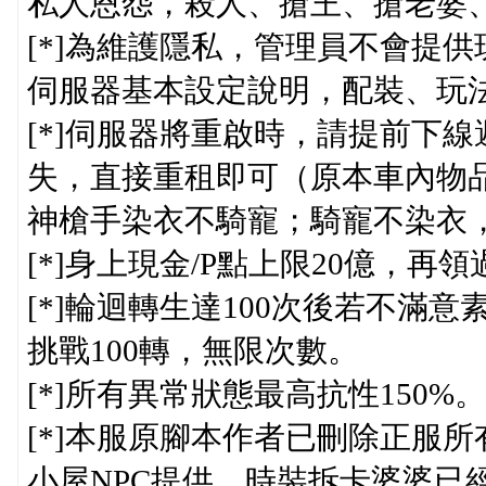
私人恩怨，殺人、搶王、搶老婆
[*]為維護隱私，管理員不會提
伺服器基本設定說明，配裝、玩
[*]伺服器將重啟時，請提前下
失，直接重租即可（原本車內物
神槍手染衣不騎寵；騎寵不染衣
[*]身上現金/P點上限20億，再
[*]輪迴轉生達100次後若不滿
挑戰100轉，無限次數。
[*]所有異常狀態最高抗性150%
[*]本服原腳本作者已刪除正服
小屋NPC提供。時裝拆卡婆婆已