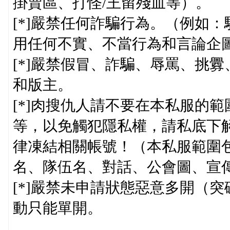
掛賣區、打怪/王留殘血等）。
[*]嚴禁任何詐騙行為。（例如
用任何不實、不當行為和言論企
[*]嚴禁假冒、詐騙、辱罵、挑
和版主。
[*]肉搜仇人請不要在本私服的
等，以免觸犯隱私權，請私底下
律凍結相關帳號！（本私服範圍
名、隊伍名、對話、公會圖、宣
[*]嚴禁未申請狀態惡意多開（
動只能單開。