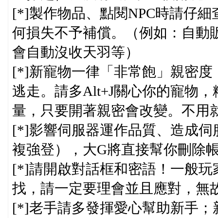
[*]製作物品、點閱NPC時請
何損失不予補償。（例如：自動
會自動沒收天羽等）
[*]新寵物一律「非常飽」親密
逃走。請多Alt+J關心你的寵物
量，只要開著親密會改變。不用
[*]影響伺服器運作品質、造成
複強登），大G將直接幫你刪除
[*]請開啟對話框和密語！一般
找，請一定要理會並且應對，無
[*]老手請多發揮愛心幫助新手