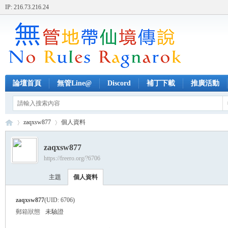
IP: 216.73.216.24
論壇首頁
無管Line@
Discord
補丁下載
推廣活動
zaqxsw877
個人資料
zaqxsw877
https://freero.org/?6706
無
›
›
主題
個人資料
zaqxsw877
(UID: 6706)
郵箱狀態
未驗證