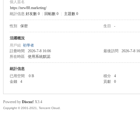
個人簽名
https://new88.marketing/
統計信息
好友數 0
|
回帖數 0
|
主題數 0
管
性別
保密
生日
-
活躍概況
用戶組
初學者
註冊時間
2026-7-8 16:06
最後訪問
2026-7-8 16
所在時區
使用系統默認
統計信息
已用空間
0 B
積分
4
金錢
4
貢獻
0
地
Powered by
Discuz!
X3.4
Copyright © 2001-2021, Tencent Cloud.