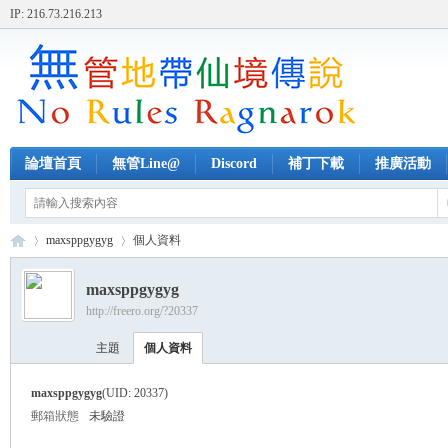
IP: 216.73.216.213
論壇首頁
無管Line@
Discord
補丁下載
推廣活動
maxsppgygyg
個人資料
maxsppgygyg
http://freero.org/?20337
無
›
›
主題
個人資料
maxsppgygyg
(UID: 20337)
郵箱狀態
未驗證